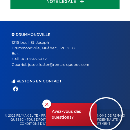
NOTE LÉGALE
DRUMMONDVILLE
1215 boul. St-Joseph
Drummondville, Québec, J2C 2C8
Bur.:
Cell.:
418 297-5972
Courriel:
josee.foster@remax-quebec.com
RESTONS EN CONTACT
×
Avez-vous des
© 2026 RE/MAX ÉLITE – FRANCHISÉ INDÉPENDANT ET AUTONOME DE RE/MAX
questions?
QUÉBEC – TOUS DROITS RÉSERVÉS -
POLITIQUE DE CONFIDENTIALITÉ
-
CONDITIONS D'UTILISATION
-
GESTION DU CONSENTEMENT