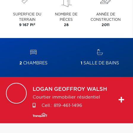
SUPERFICIE DU
NOMBRE DE
ANNÉE DE
TERRAIN
PIÈCES
CONSTRUCTION
2
9 167 PI
28
2011
2
CHAMBRES
1
SALLE DE BAINS
LOGAN
GEOFFROY WALSH
Courtier immobilier résidentiel
Cell.:
819-461-1496