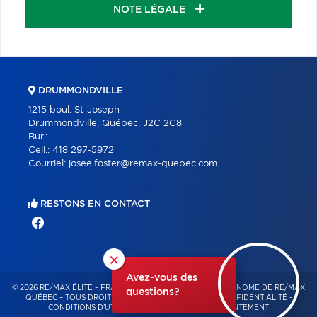
NOTE LÉGALE
DRUMMONDVILLE
1215 boul. St-Joseph
Drummondville, Québec, J2C 2C8
Bur.:
Cell.:
418 297-5972
Courriel:
josee.foster@remax-quebec.com
RESTONS EN CONTACT
×
Avez-vous des
© 2026 RE/MAX ÉLITE – FRANCHISÉ INDÉPENDANT ET AUTONOME DE RE/MAX
questions?
QUÉBEC – TOUS DROITS RÉSERVÉS -
POLITIQUE DE CONFIDENTIALITÉ
-
CONDITIONS D'UTILISATION
-
GESTION DU CONSENTEMENT