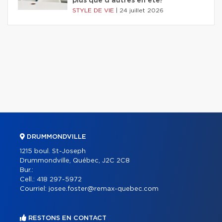
plus que d'autres en été?
STYLE DE VIE
|
24 juillet 2026
DRUMMONDVILLE
1215 boul. St-Joseph
Drummondville, Québec, J2C 2C8
Bur.:
Cell.:
418 297-5972
Courriel:
josee.foster@remax-quebec.com
RESTONS EN CONTACT